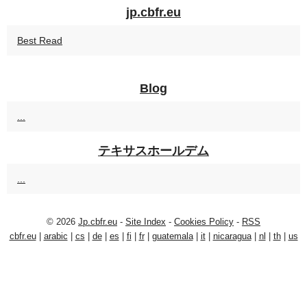
jp.cbfr.eu
Best Read
Blog
...
テキサスホールデム
...
© 2026
Jp.cbfr.eu
-
Site Index
-
Cookies Policy
-
RSS
cbfr.eu
|
arabic
|
cs
|
de
|
es
|
fi
|
fr
|
guatemala
|
it
|
nicaragua
|
nl
|
th
|
us